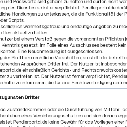
und Passworte sind geheim zu halten und dürfen nicht weit
g des Dienstes so ist er verpflichtet, Pendlerportal.de darü
tliche Handlungen zu unterlassen, die die Funktionalität der
der Scripts.
ausschließlich wahrheitsgetreue und eindeutige Angaben zu 
ten aktuell zu halten.
nutzer bei einem Verstoß gegen die vorgenannten Pflichten j
in Kenntnis gesetzt. Im Falle eines Ausschlusses besteht ke
dskontos. Eine Neuanmeldung ist ausgeschlossen.
g der Plattform rechtliche Vorschriften, so stellt der betref
ehenden Ansprüchen Dritter frei. Der Nutzer ist insbesondere
erportal.de einschließlich Gerichts- und Rechtsanwaltskoste
 zu vertreten ist. Der Nutzer ist ferner verpflichtet, Pendl
rhalte zu informieren, die für eine Rechtsverteidigung seitens
zugunsten Dritter
r das Zustandekommen oder die Durchführung von Mitfahr- o
tbestehen eines Versicherungsschutzes und sich daraus erge
istet Pendlerportal.de keine Gewähr für das Vorliegen einer F