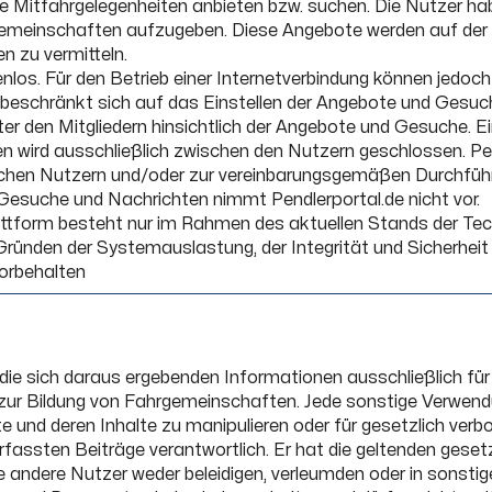
 die Mitfahrgelegenheiten anbieten bzw. suchen. Die Nutzer h
emeinschaften aufzugeben. Diese Angebote werden auf der 
n zu vermitteln.
tenlos. Für den Betrieb einer Internetverbindung können jedo
 beschränkt sich auf das Einstellen der Angebote und Gesuc
 den Mitgliedern hinsichtlich der Angebote und Gesuche. Ein
wird ausschließlich zwischen den Nutzern geschlossen. Pend
schen Nutzern und/oder zur vereinbarungsgemäßen Durchfü
 Gesuche und Nachrichten nimmt Pendlerportal.de nicht vor.
tform besteht nur im Rahmen des aktuellen Stands der Technik
ünden der Systemauslastung, der Integrität und Sicherheit 
vorbehalten
die sich daraus ergebenden Informationen ausschließlich für
 zur Bildung von Fahrgemeinschaften. Jede sonstige Verwend
te und deren Inhalte zu manipulieren oder für gesetzlich verb
verfassten Beiträge verantwortlich. Er hat die geltenden ges
 andere Nutzer weder beleidigen, verleumden oder in sonstig